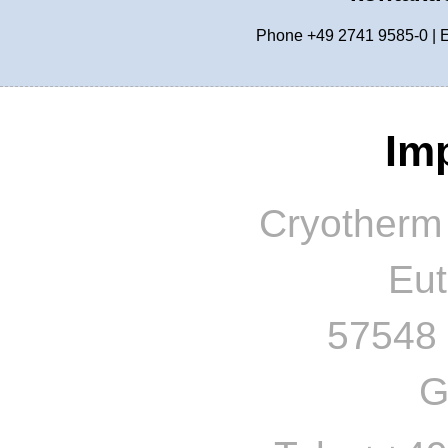
Phone +49 2741 9585-0 | 
Im
Cryotherm
Eu
57548 
G